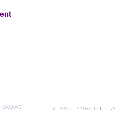
ent
Contacteno
s
i_okawa
Tel: 3132521446-314245507