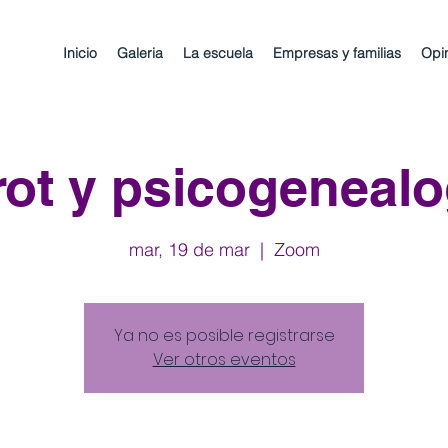
Inicio
Galeria
La escuela
Empresas y familias
Opi
rot y psicogenealo
mar, 19 de mar
  |  
Zoom
Ya no es posible registrarse
Ver otros eventos