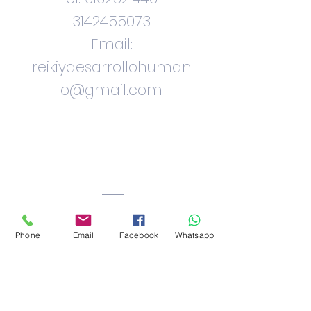
3142455073
Email:
reikiydesarrollohuman
o@gmail.com
Ciudad. Bogota.
Colombia
Phone
Email
Facebook
Whatsapp
Facebook: Reiki_okawa