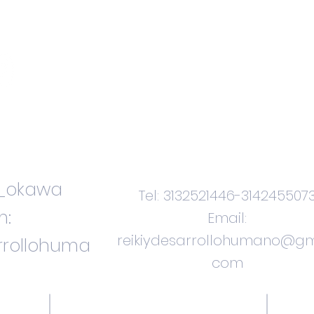
Contacteno
s
i_okawa
Tel: 3132521446-314245507
m:
Email:
reikiydesarrollohumano@gm
arrollohuma
com