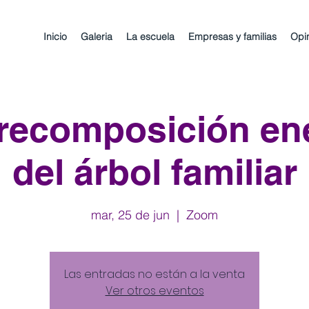
Inicio
Galeria
La escuela
Empresas y familias
Opi
 recomposición en
del árbol familiar
mar, 25 de jun
  |  
Zoom
Las entradas no están a la venta
Ver otros eventos