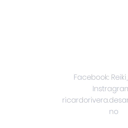
Facebook: Reik
Instragra
ricardorivera.des
no