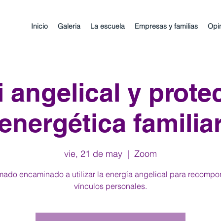
Inicio
Galeria
La escuela
Empresas y familias
Opi
i angelical y prote
energética familia
vie, 21 de may
  |  
Zoom
ado encaminado a utilizar la energía angelical para recompo
vínculos personales.