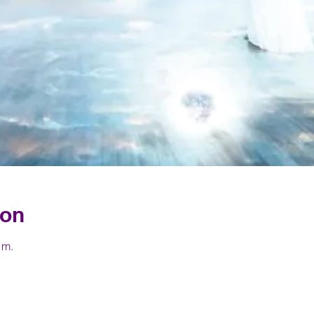
ion
 m.