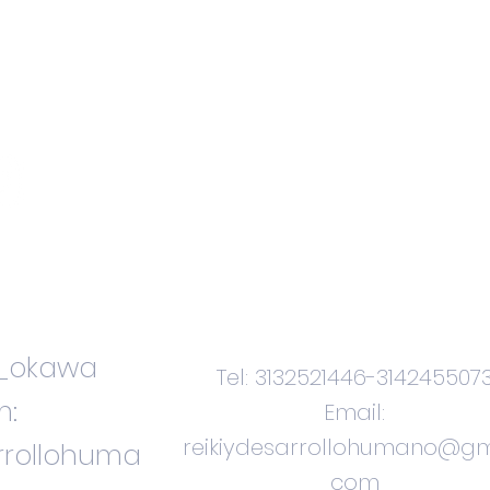
Contacteno
s
i_okawa
Tel: 3132521446-314245507
m:
Email:
reikiydesarrollohumano@gm
arrollohuma
com