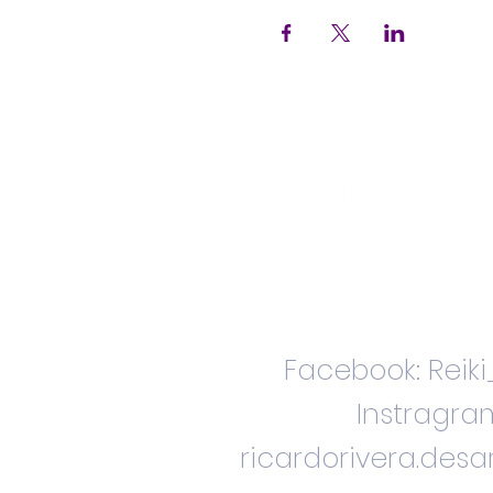
Facebook: Reik
Instragra
ricardorivera.des