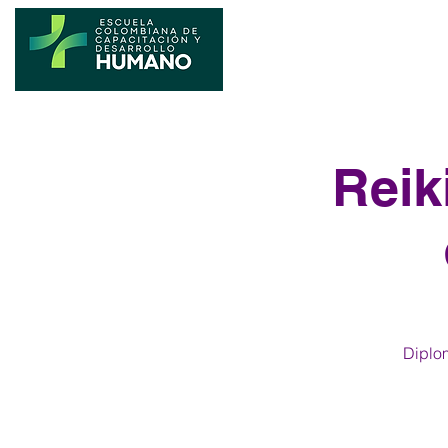
Reik
Diplom