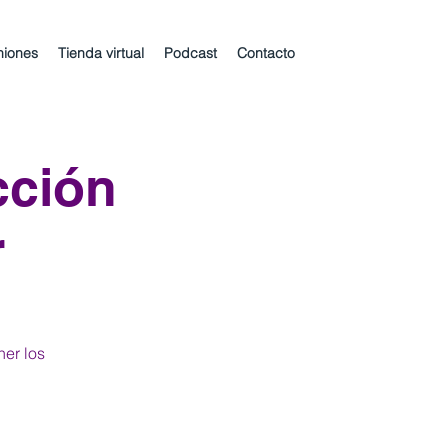
niones
Tienda virtual
Podcast
Contacto
cción
r
ner los