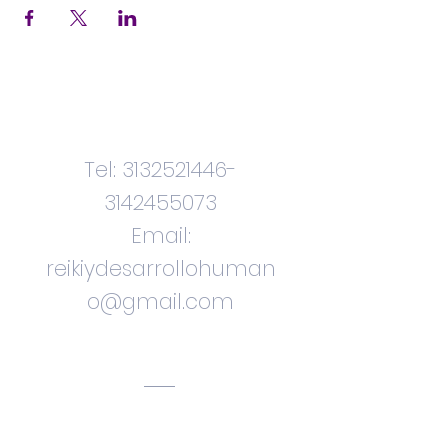
Contactenos
Tel:
3132521446
-
3142455073
Email:
reikiydesarrollohuman
o@gmail.com
Ciudad. Bogota.
Colombia