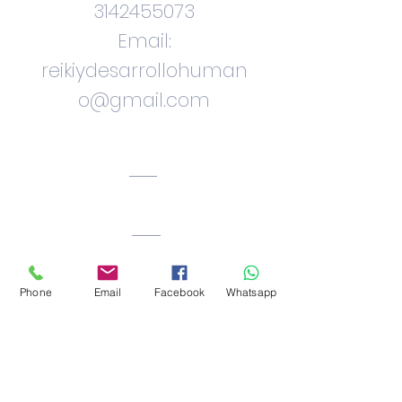
3142455073
Email:
reikiydesarrollohuman
o@gmail.com
Ciudad. Bogota.
Colombia
Phone
Email
Facebook
Whatsapp
Facebook: Reiki_okawa
Instragram: