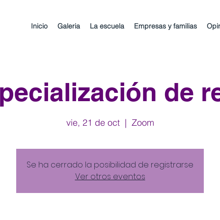
Inicio
Galeria
La escuela
Empresas y familias
Opi
pecialización de re
vie, 21 de oct
  |  
Zoom
Se ha cerrado la posibilidad de registrarse
Ver otros eventos