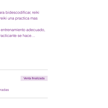
a bidescodificar, reiki 
reiki una practica mas 
n entrenamiento adecuado, 
practicante se hace…
Venta finalizada
tradas