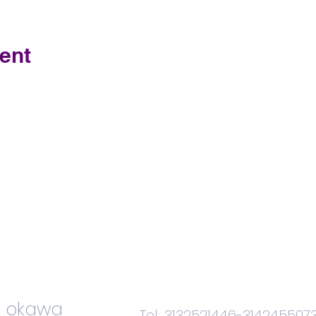
ent
Contacteno
s
i_okawa
Tel: 3132521446-314245507