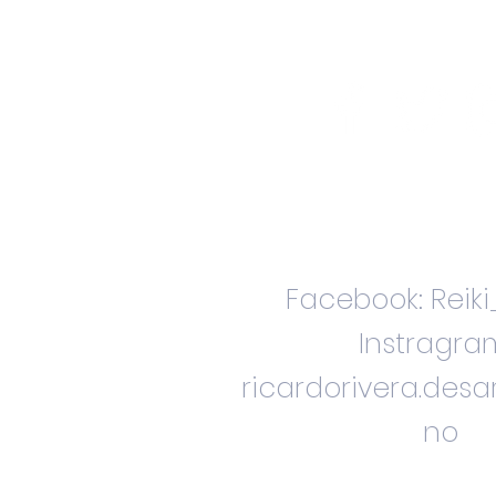
Facebook: Reik
Instragra
ricardorivera.des
no