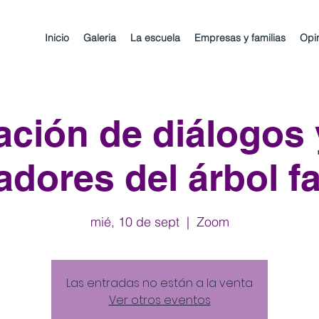
Inicio
Galeria
La escuela
Empresas y familias
Opi
ación de diálogos 
adores del árbol fa
mié, 10 de sept
  |  
Zoom
Las entradas no están a la venta
Ver otros eventos