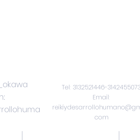
Contacteno
s
i_okawa
Tel: 3132521446-314245507
m:
Email:
reikiydesarrollohumano@gm
arrollohuma
com