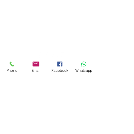
Ciudad. Bogota.
Colombia
Phone
Email
Facebook
Whatsapp
Facebook: Reiki_okawa
Instragram:
ricardorivera.desarrollo
humano