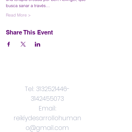
busca sanar a través…
Read More >
Share This Event
Contactenos
Tel:
3132521446
-
3142455073
Email:
reikiydesarrollohuman
o@gmail.com