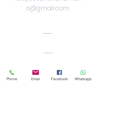
o@gmail.com
Ciudad. Bogota.
Colombia
Phone
Email
Facebook
Whatsapp
Facebook: Reiki_okawa
Instragram:
ricardorivera.desarrollo
humano