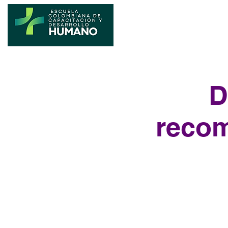
D
recom