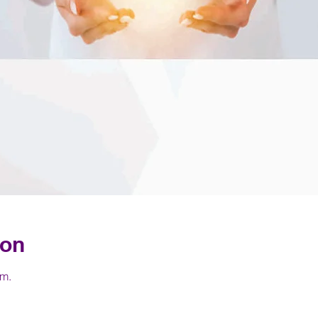
ion
 m.