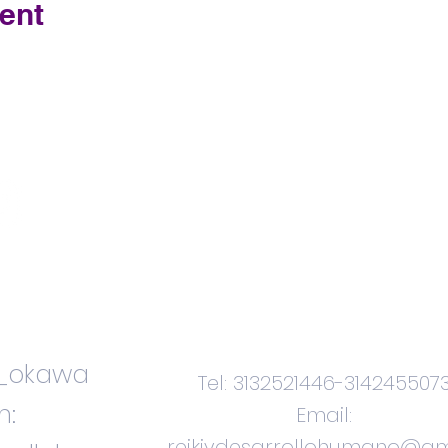
ent
Contacteno
s
i_okawa
Tel: 3132521446-314245507
m:
Email:
reikiydesarrollohumano@gm