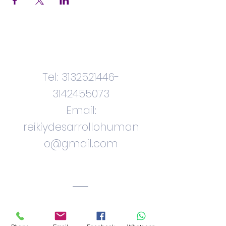
Contactenos
Tel:
3132521446
-
3142455073
Email:
reikiydesarrollohuman
o@gmail.com
Ciudad. Bogota.
Colombia