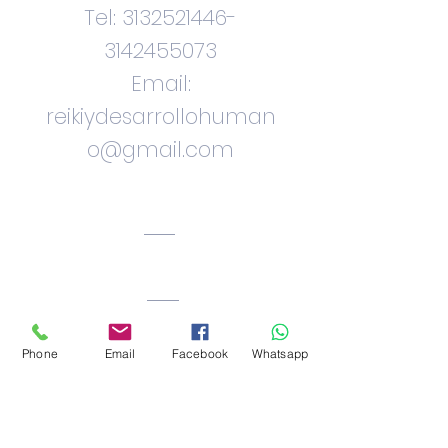
Tel:
3132521446
-
3142455073
Email:
reikiydesarrollohuman
o@gmail.com
Ciudad. Bogota.
Colombia
Phone
Email
Facebook
Whatsapp
Facebook: Reiki_okawa