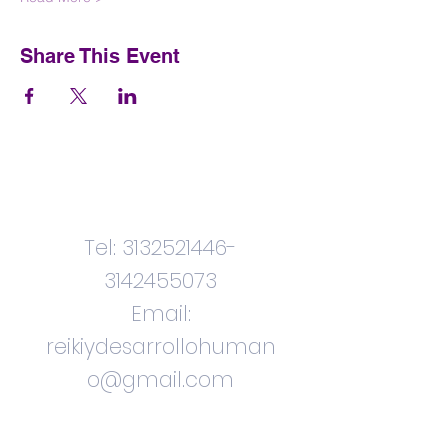
Share This Event
Contactenos
Tel:
3132521446
-
3142455073
Email:
reikiydesarrollohuman
o@gmail.com
Ciudad. Bogota.
Colombia