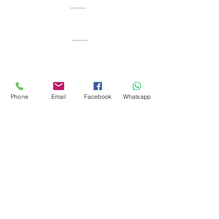
Phone
Email
Facebook
Whatsapp
Facebook: Reiki_okawa
Instragram:
ricardorivera.desarrollo
humano