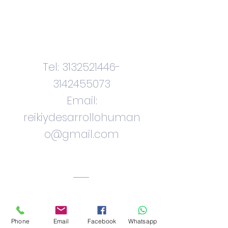
Contactenos
Tel:
3132521446
-
3142455073
Email:
reikiydesarrollohuman
o@gmail.com
Ciudad. Bogota.
Colombia
Phone
Email
Facebook
Whatsapp