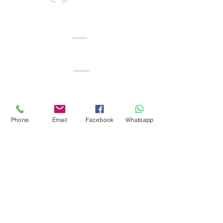
Ciudad. Bogota.
Colombia
Phone
Email
Facebook
Whatsapp
Facebook: Reiki_okawa
Instragram:
ricardorivera.desarrollo
humano