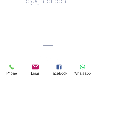
o@gmail.com
Ciudad. Bogota.
Colombia
Phone
Email
Facebook
Whatsapp
Facebook: Reiki_okawa
Instragram:
ricardorivera.desarrollo
humano