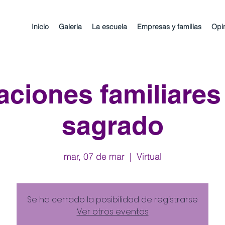
Inicio
Galeria
La escuela
Empresas y familias
Opi
aciones familiares
sagrado
mar, 07 de mar
  |  
Virtual
Se ha cerrado la posibilidad de registrarse
Ver otros eventos