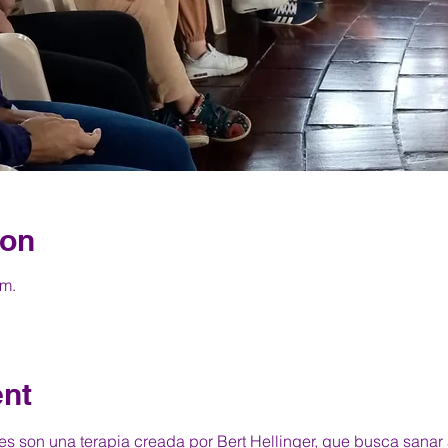
ion
 m.
ent
es son una terapia creada por Bert Hellinger, que busca sanar 