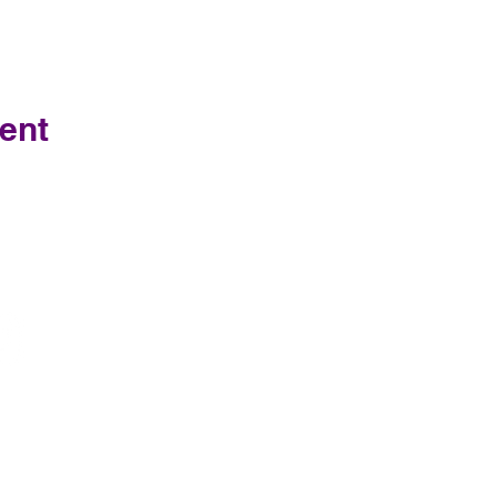
ent
Contacteno
s